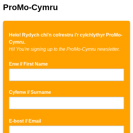
ProMo-Cymru
Helo! Rydych chi'n cofrestru i'r cylchlythyr ProMo-
Cymru.
Hi! You're signing up to the ProMo-Cymru newsletter.
Enw // First Name
Cyfenw // Surname
E-bost // Email